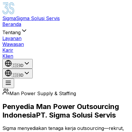
Sigma
Sigma Solusi Servis
Beranda
Tentang
Layanan
Wawasan
Karir
Klien
🇮🇩
ID
🇮🇩
ID
Man Power Supply & Staffing
Penyedia Man Power Outsourcing
Indonesia
PT. Sigma Solusi Servis
Sigma menyediakan tenaga kerja outsourcing—rekrut,