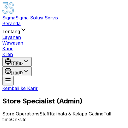
Sigma
Sigma Solusi Servis
Beranda
Tentang
Layanan
Wawasan
Karir
Klien
🇮🇩
ID
🇮🇩
ID
Kembali ke Karir
Store Specialist (Admin)
Store Operations
Staff
Kalibata & Kelapa Gading
Full-
time
On-site