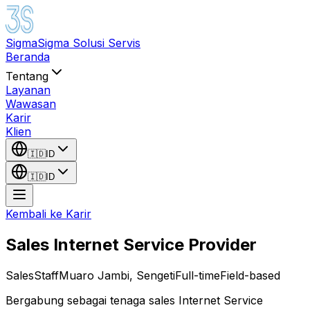
Sigma
Sigma Solusi Servis
Beranda
Tentang
Layanan
Wawasan
Karir
Klien
🇮🇩
ID
🇮🇩
ID
Kembali ke Karir
Sales Internet Service Provider
Sales
Staff
Muaro Jambi, Sengeti
Full-time
Field-based
Bergabung sebagai tenaga sales Internet Service